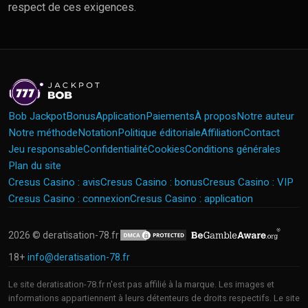
respect de ces exigences.
Bob Jackpot
Bonus
Application
Paiements
À propos
Notre auteur
Notre méthode
Notation
Politique éditoriale
Affiliation
Contact
Jeu responsable
Confidentialité
Cookies
Conditions générales
Plan du site
Cresus Casino : avis
Cresus Casino : bonus
Cresus Casino : VIP
Cresus Casino : connexion
Cresus Casino : application
2026 © deratisation-78.fr
18+
info@deratisation-78.fr
Le site deratisation-78.fr n'est pas affilié à la marque. Les images et
informations appartiennent à leurs détenteurs de droits respectifs. Le site